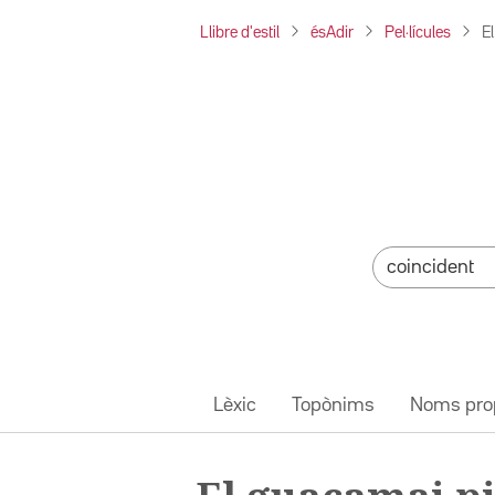
Llibre d'estil
ésAdir
Pel·lícules
E
Lèxic
Topònims
Noms pro