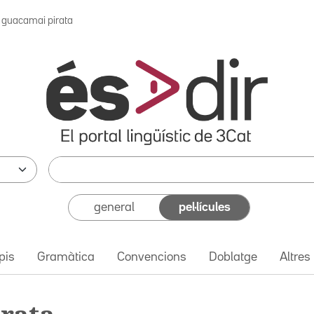
l guacamai pirata
general
pel·lícules
pis
Gramàtica
Convencions
Doblatge
Altres