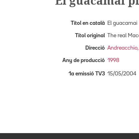
El guacamai p
Títol en català
El guacamai 
Títol original
The real Ma
Direcció
Andreacchio,
Any de producció
1998
15/05/2004
1a emissió TV3