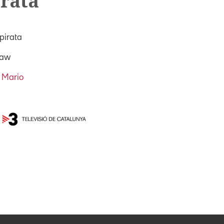
irata
pirata
caw
 Mario