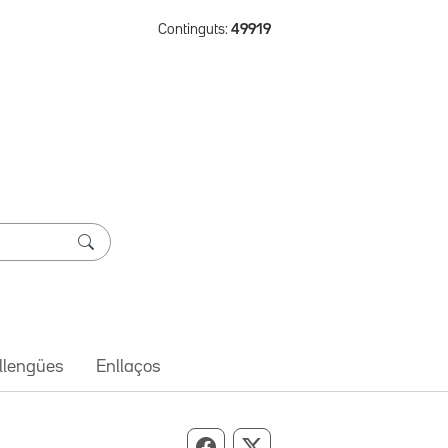
Continguts:
49919
 llengües
Enllaços