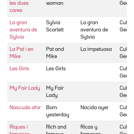
les dues
woman
Georg
cares
La gran
Sylvia
La gran
Cukor,
aventura de
Scarlett
aventura de
Georg
Sylvia
Sylvia
La Pat i en
Pat and
La impetuosa
Cukor,
Mike
Mike
Georg
Les Girls
Les Girls
Cukor,
Georg
My Fair Lady
My Fair
Cukor,
Lady
Georg
Nascuda ahir
Born
Nacida ayer
Cukor,
yesterday
Georg
Riques i
Rich and
Ricas y
Cukor,