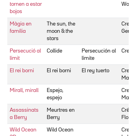
tornen a estar
Wayn
bojos
Màgia en
The sun, the
Creed
família
moon & the
Geral
stars
Persecució al
Collide
Persecución al
Creev
límit
límite
El rei borni
El rei borni
El rey tuerto
Crehue
Marc
Mirall, mirall
Espejo,
Crehue
espejo
Marc
Assassinats
Meurtres en
Crépin
a Berry
Berry
Floria
Wild Ocean
Wild Ocean
Cressw