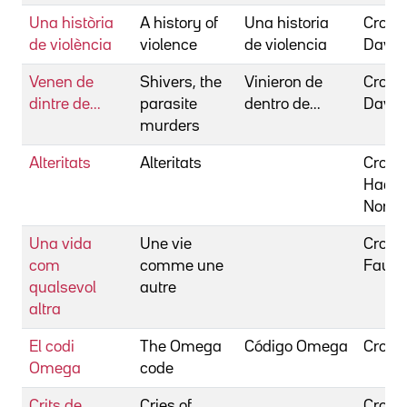
Una història
A history of
Una historia
Crone
de violència
violence
de violencia
David
Venen de
Shivers, the
Vinieron de
Crone
dintre de...
parasite
dentro de...
David
murders
Alteritats
Alteritats
Cros, 
Hadda
Nora
Una vida
Une vie
Cros,
com
comme une
Faust
qualsevol
autre
altra
El codi
The Omega
Código Omega
Crouc
Omega
code
Crits de
Cries of
Croun