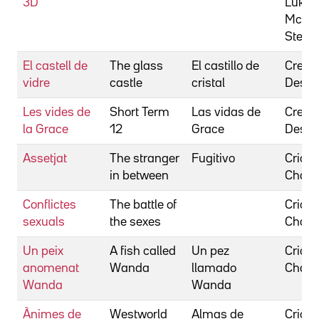
3D
Luke
McNic
Steve
El castell de
The glass
El castillo de
Cretto
vidre
castle
cristal
Destin
Les vides de
Short Term
Las vidas de
Cretto
la Grace
12
Grace
Destin
Assetjat
The stranger
Fugitivo
Cricht
in between
Charl
Conflictes
The battle of
Cricht
sexuals
the sexes
Charl
Un peix
A fish called
Un pez
Cricht
anomenat
Wanda
llamado
Charl
Wanda
Wanda
Ànimes de
Westworld
Almas de
Cricht