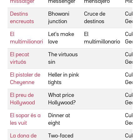
missatger
messenger
mensajero
Micha
Destins
Bhowani
Cruce de
Cukor,
encreuats
junction
destinos
Georg
El
Let's make
El
Cukor,
multimilionari
love
multimillonario
Georg
El pecat
The virtuous
Cukor,
virtuós
sin
Georg
El pistoler de
Heller in pink
Cukor,
Cheyenne
tights
Georg
El preu de
What price
Cukor,
Hollywood
Hollywood?
Georg
El sopar és a
Dinner at
Cukor,
les vuit
eight
Georg
La dona de
Two-faced
Cukor,