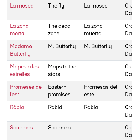
La mosca
The fly
La mosca
Crone
David
La zona
The dead
La zona
Crone
morta
zone
muerta
David
Madame
M. Butterfly
M. Butterfly
Crone
Butterfly
David
Mapes a les
Maps to the
Crone
estrelles
stars
David
Promeses de
Eastern
Promesas del
Crone
l'est
promises
este
David
Ràbia
Rabid
Rabia
Crone
David
Scanners
Scanners
Crone
David