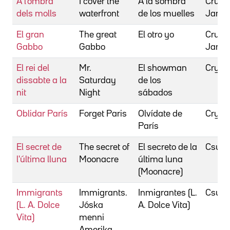
A l'ombra
I cover the
A la sombra
Cruze,
dels molls
waterfront
de los muelles
Jame
El gran
The great
El otro yo
Cruze,
Gabbo
Gabbo
Jame
El rei del
Mr.
El showman
Crysta
dissabte a la
Saturday
de los
nit
Night
sábados
Oblidar París
Forget Paris
Olvídate de
Crysta
París
El secret de
The secret of
El secreto de la
Csupo
l'última lluna
Moonacre
última luna
(Moonacre)
Immigrants
Immigrants.
Inmigrantes (L.
Csupó
(L. A. Dolce
Jóska
A. Dolce Vita)
Vita)
menni
Amerika