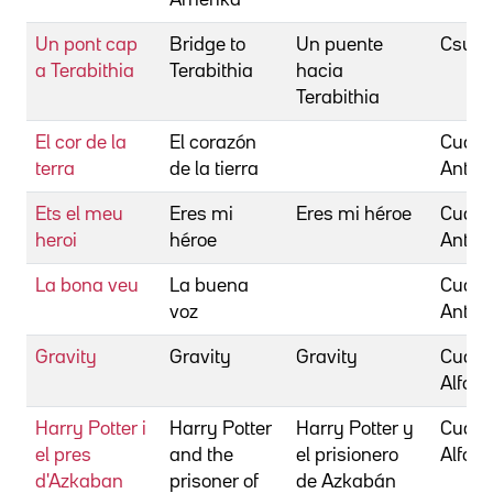
Un pont cap
Bridge to
Un puente
Csupó
a Terabithia
Terabithia
hacia
Terabithia
El cor de la
El corazón
Cuadri
terra
de la tierra
Anton
Ets el meu
Eres mi
Eres mi héroe
Cuadri
heroi
héroe
Anton
La bona veu
La buena
Cuadri
voz
Anton
Gravity
Gravity
Gravity
Cuaró
Alfon
Harry Potter i
Harry Potter
Harry Potter y
Cuaró
el pres
and the
el prisionero
Alfon
d'Azkaban
prisoner of
de Azkabán