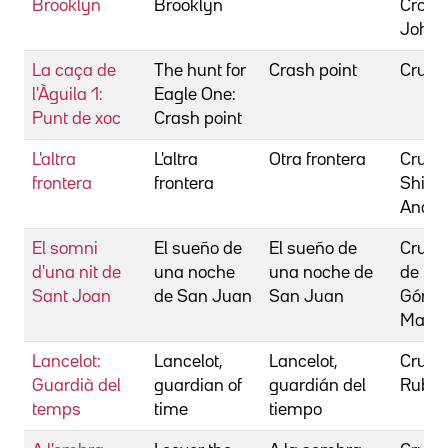
Brooklyn
Brooklyn
Crowl
John
La caça de
The hunt for
Crash point
Crum,
l'Àguila 1:
Eagle One:
Punt de xoc
Crash point
L'altra
L'altra
Otra frontera
Cruz
frontera
frontera
Shirai
André
El somni
El sueño de
El sueño de
Cruz, 
d'una nit de
una noche
una noche de
de la
Sant Joan
de San Juan
San Juan
Góme
Manol
Lancelot:
Lancelot,
Lancelot,
Cruz,
Guardià del
guardian of
guardián del
Rubia
temps
time
tiempo