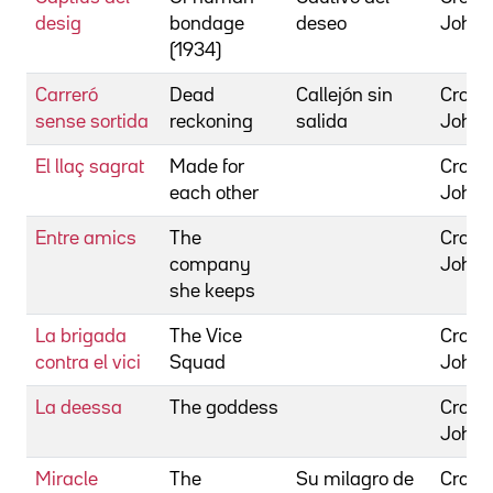
desig
bondage
deseo
John
(1934)
Carreró
Dead
Callejón sin
Cromw
sense sortida
reckoning
salida
John
El llaç sagrat
Made for
Cromw
each other
John
Entre amics
The
Cromw
company
John
she keeps
La brigada
The Vice
Cromw
contra el vici
Squad
John
La deessa
The goddess
Cromw
John
Miracle
The
Su milagro de
Cromw