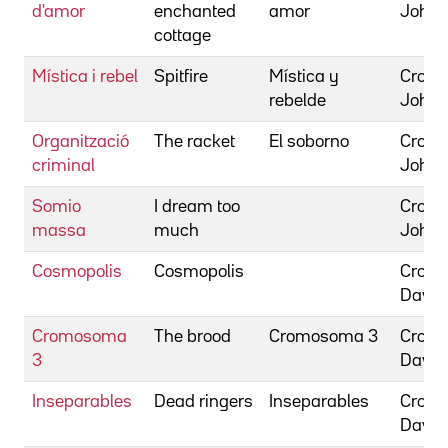
d'amor
enchanted
amor
John
cottage
Mística i rebel
Spitfire
Mística y
Cromw
rebelde
John
Organització
The racket
El soborno
Cromw
criminal
John
Somio
I dream too
Cromw
massa
much
John
Cosmopolis
Cosmopolis
Crone
David
Cromosoma
The brood
Cromosoma 3
Crone
3
David
Inseparables
Dead ringers
Inseparables
Crone
David