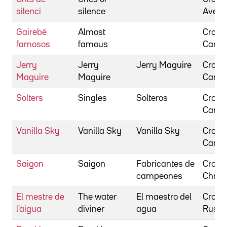
silenci
silence
Avery
Gairebé
Almost
Crowe
famosos
famous
Came
Jerry
Jerry
Jerry Maguire
Crowe
Maguire
Maguire
Came
Solters
Singles
Solteros
Crowe
Came
Vanilla Sky
Vanilla Sky
Vanilla Sky
Crowe
Came
Saigon
Saigon
Fabricantes de
Crowe
campeones
Chris
El mestre de
The water
El maestro del
Crowe
l'aigua
diviner
agua
Russel