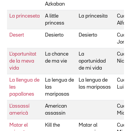
Azkaban
La princeseta
A little
La princesita
Cuaró
princess
Alfon
Desert
Desierto
Desierto
Cuaró
Jonás
L'oportunitat
La chance
La
Cuche
de la meva
de ma vie
oportunidad
Nicol
vida
de mi vida
La llengua de
La lengua de
La lengua de
Cuerd
les
las
las mariposas
Luis
papallones
mariposas
L'assassí
American
Cuest
americà
assassin
Micha
Matar el
Kill the
Matar al
Cuest