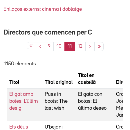
Enllaços externs: cinema i doblatge
Directors que comencen per
C
9
10
11
12
1150 elements
Títol en
Títol
Títol original
castellà
Direct
El gat amb
Puss in
El gato con
Crawf
botes: L'últim
boots: The
botas: El
Joel
desig
last wish
último deseo
Merca
Janue
Els déus
U'bejani
Crawf