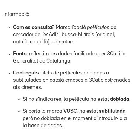
Informació:
Com es consulta?
Marca l'opció
pel·lícules
del
cercador de l'ésAdir i busca-hi títols (original,
català, castellà) o directors.
Fonts
: reflectim les dades facilitades per 3Cat i la
Generalitat de Catalunya.
Continguts
: títols de pel·lícules doblades o
subtitulades en català emeses a 3Cat o estrenades
als cinemes.
Si no s'indica res, la pel·lícula ha estat
doblada
.
Si porta la marca
VOSC
, ha estat
subtitulada
però no doblada en el moment d'introduir-la a
la base de dades.