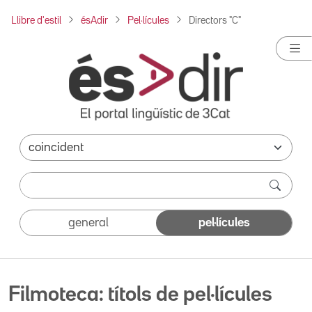
Llibre d'estil
ésAdir
Pel·lícules
Directors "C"
general
pel·lícules
Filmoteca: títols de pel·lícules