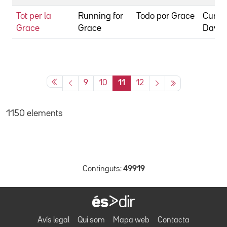
Tot per la
Running for
Todo por Grace
Cunni
Grace
Grace
David 
9
10
11
12
1150 elements
Continguts:
49919
Avís legal
Qui som
Mapa web
Contacta