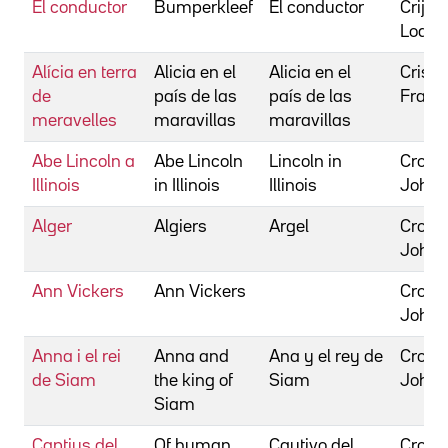
El conductor
Bumperkleef
El conductor
Crijns,
Lodew
Alícia en terra
Alicia en el
Alicia en el
Cristo
de
país de las
país de las
Franc
meravelles
maravillas
maravillas
Abe Lincoln a
Abe Lincoln
Lincoln in
Cromw
Illinois
in Illinois
Illinois
John
Alger
Algiers
Argel
Cromw
John
Ann Vickers
Ann Vickers
Cromw
John
Anna i el rei
Anna and
Ana y el rey de
Cromw
de Siam
the king of
Siam
John
Siam
Captius del
Of human
Cautivo del
Cromw