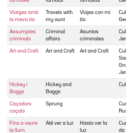
famoses
famous
famosas
Georg
Viatges amb
Travels with
Viajes con mi
Cukor,
la meva tia
my aunt
tía
Georg
Assumptes
Criminal
Asuntos
Cullin
criminals
affairs
criminales
Jerem
Art and Craft
Art and Craft
Art and Craft
Cullm
Sam
Grau
Jennif
Hickey i
Hickey and
Culp, 
Boggs
Boggs
Caçadors
Sprung
Cundie
caçats
Rusty
Fins a veure
Até ver a luz
Hasta ver la
Cunha
la llum
luz
da