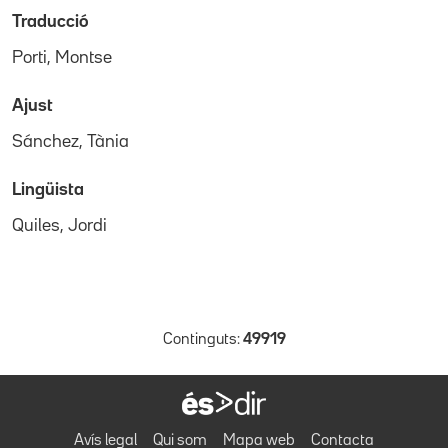
Traducció
Porti, Montse
Ajust
Sánchez, Tània
Lingüista
Quiles, Jordi
Continguts:
49919
Avís legal
Qui som
Mapa web
Contacta