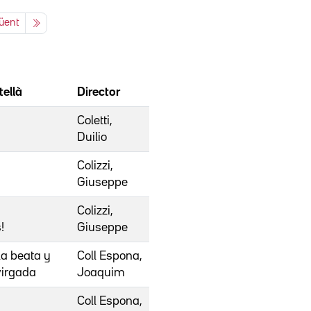
üent
tellà
Director
Coletti,
Duilio
Colizzi,
Giuseppe
Colizzi,
!
Giuseppe
 la beata y
Coll Espona,
virgada
Joaquim
Coll Espona,