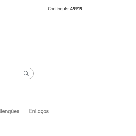
Continguts:
49919
 llengües
Enllaços