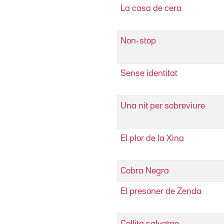
La casa de cera
Non-stop
Sense identitat
Una nit per sobreviure
El plor de la Xina
Cobra Negra
El presoner de Zenda
Collita salvatge