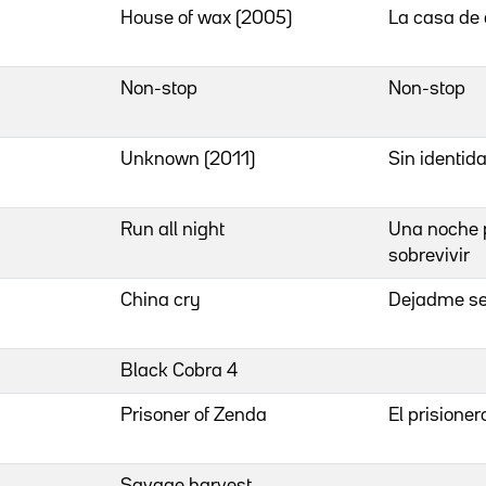
House of wax (2005)
La casa de 
Non-stop
Non-stop
Unknown (2011)
Sin identid
Run all night
Una noche 
sobrevivir
China cry
Dejadme ser
Black Cobra 4
Prisoner of Zenda
El prisione
Savage harvest