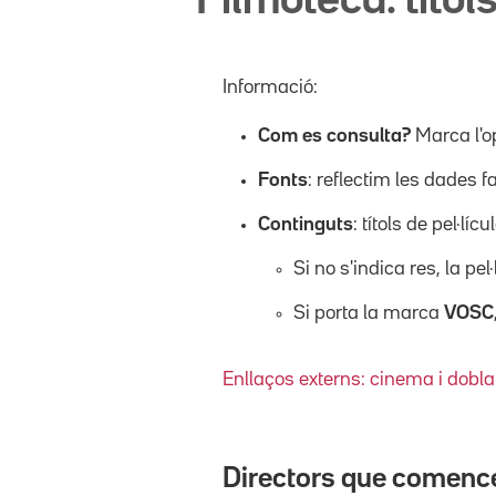
Filmoteca: títols
Informació:
Com es consulta?
Marca l'o
Fonts
: reflectim les dades f
Continguts
: títols de pel·l
Si no s'indica res, la pel
Si porta la marca
VOSC
Enllaços externs: cinema i dobla
Directors que comenc