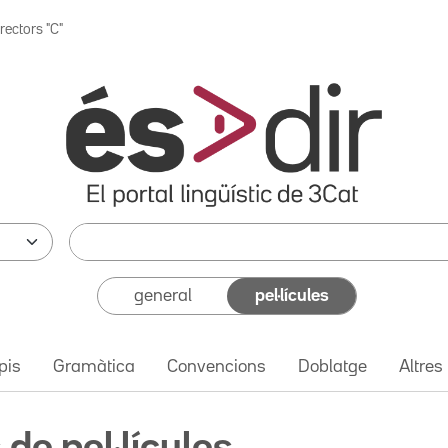
rectors "C"
general
pel·lícules
pis
Gramàtica
Convencions
Doblatge
Altres