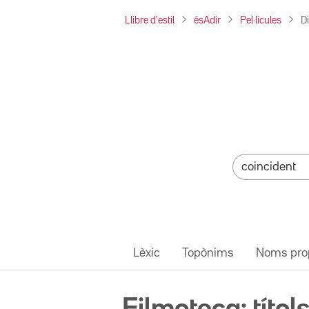
Llibre d'estil
ésAdir
Pel·lícules
Di
Lèxic
Topònims
Noms pro