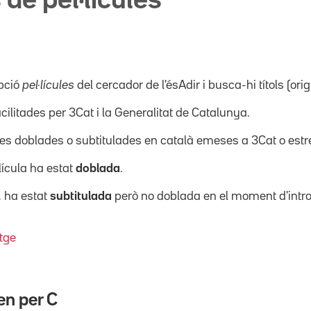
 de pel·lícules
pció
pel·lícules
del cercador de l'ésAdir i busca-hi títols (orig
acilitades per 3Cat i la Generalitat de Catalunya.
ícules doblades o subtitulades en català emeses a 3Cat o es
·lícula ha estat
doblada
.
, ha estat
subtitulada
però no doblada en el moment d'intro
tge
en per
C