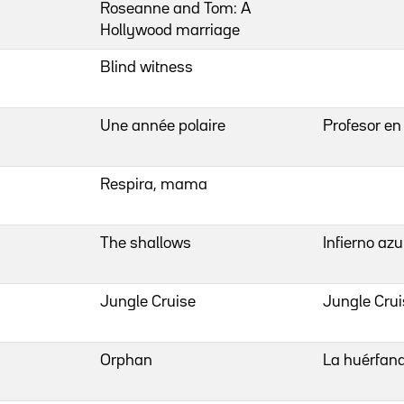
Roseanne and Tom: A
Hollywood marriage
Blind witness
Une année polaire
Profesor en
Respira, mama
The shallows
Infierno azu
Jungle Cruise
Jungle Crui
Orphan
La huérfan