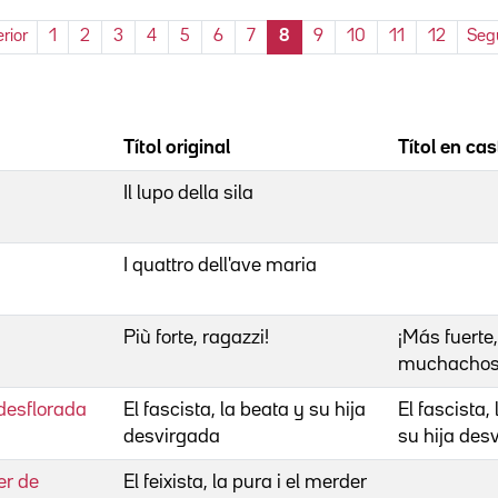
rior
1
2
3
4
5
6
7
8
9
10
11
12
Seg
Títol original
Títol en cas
Il lupo della sila
I quattro dell'ave maria
Più forte, ragazzi!
¡Más fuerte,
muchachos
a desflorada
El fascista, la beata y su hija
El fascista,
desvirgada
su hija des
der de
El feixista, la pura i el merder