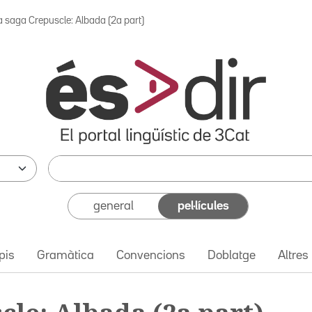
a saga Crepuscle: Albada (2a part)
general
pel·lícules
pis
Gramàtica
Convencions
Doblatge
Altres