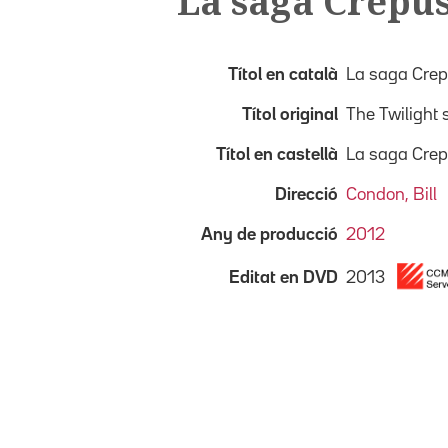
La saga Crepus
Títol en català
La saga Crep
Títol original
The Twilight 
Títol en castellà
La saga Crep
Direcció
Condon, Bill
Any de producció
2012
2013
Editat en DVD