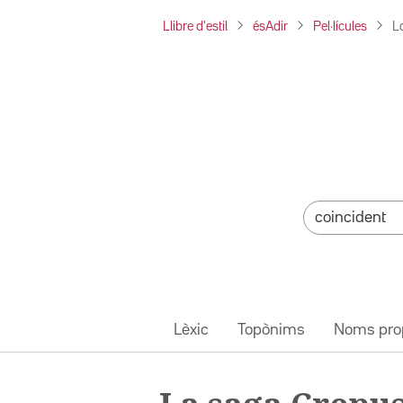
Llibre d'estil
ésAdir
Pel·lícules
L
Lèxic
Topònims
Noms pro