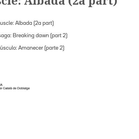
cle: Albada (2a part)
uscle: Albada (2a part)
saga: Breaking dawn (part 2)
úsculo: Amanecer (parte 2)