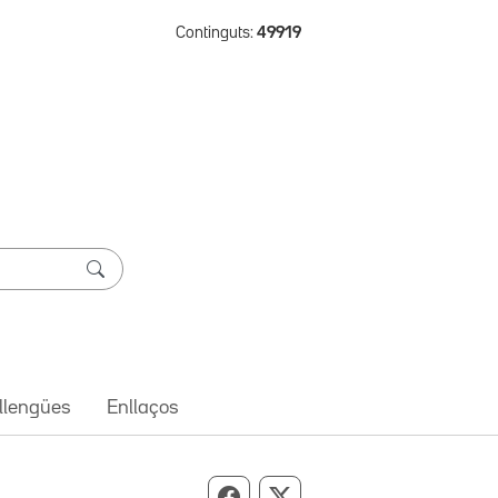
Continguts:
49919
 llengües
Enllaços