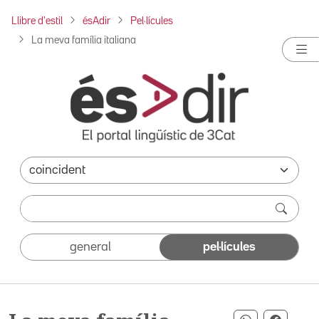
Llibre d'estil
ésAdir
Pel·lícules
La meva família italiana
general
pel·lícules