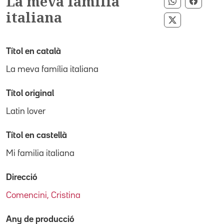
La meva família
Compartir p
Compar
italiana
Compartir p
Títol en català
La meva família italiana
Títol original
Latin lover
Títol en castellà
Mi familia italiana
Direcció
Comencini, Cristina
Any de producció