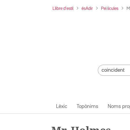
Llibre d'estil
ésAdir
Pel·lícules
M
Lèxic
Topònims
Noms pro