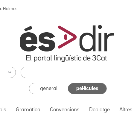
r. Holmes
general
pel·lícules
pis
Gramàtica
Convencions
Doblatge
Altres