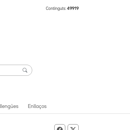
Continguts:
49919
 llengües
Enllaços