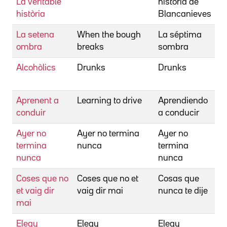
La veritable
historia de
M
història
Blancanieves
La setena
When the bough
La séptima
C
ombra
breaks
sombra
M
Alcohòlics
Drunks
Drunks
C
P
Aprenent a
Learning to drive
Aprendiendo
Co
conduir
a conducir
I
Ayer no
Ayer no termina
Ayer no
Co
termina
nunca
termina
I
nunca
nunca
Coses que no
Coses que no et
Cosas que
Co
et vaig dir
vaig dir mai
nunca te dije
I
mai
Elegy
Elegy
Elegy
Co