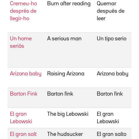
Cremeu-ho
Burn after reading
Quemar
C
després de
después de
E
llegir-ho
leer
C
J
Un home
A serious man
Un tipo serio
C
seriós
E
C
J
Arizona baby
Raising Arizona
Arizona baby
C
J
Barton Fink
Barton fink
Barton fink
C
J
El gran
The big Lebowski
El gran
C
Lebowski
Lebowski
J
El gran salt
The hudsucker
El gran salto
C