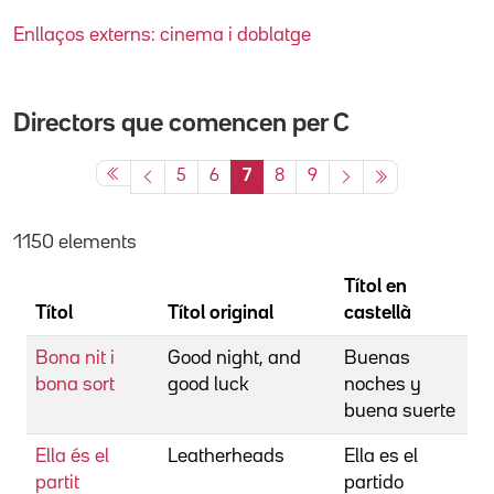
Enllaços externs: cinema i doblatge
Directors que comencen per
C
5
6
7
8
9
1150 elements
Títol en
Títol
Títol original
castellà
D
Bona nit i
Good night, and
Buenas
C
bona sort
good luck
noches y
G
buena suerte
Ella és el
Leatherheads
Ella es el
C
partit
partido
G