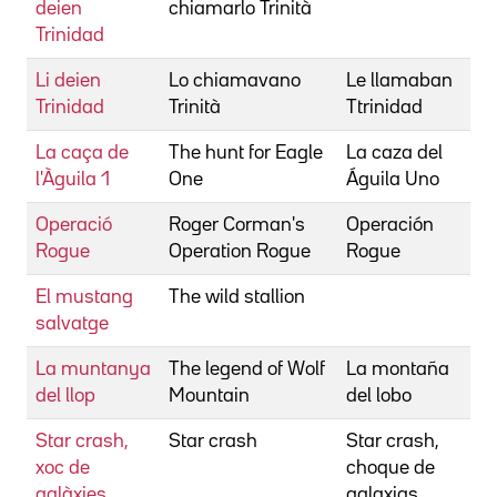
deien
chiamarlo Trinità
E.
Trinidad
Li deien
Lo chiamavano
Le llamaban
Cl
Trinidad
Trinità
Ttrinidad
E.
La caça de
The hunt for Eagle
La caza del
C
l'Àguila 1
One
Águila Uno
B
Operació
Roger Corman's
Operación
C
Rogue
Operation Rogue
Rogue
B
El mustang
The wild stallion
C
salvatge
C
La muntanya
The legend of Wolf
La montaña
C
del llop
Mountain
del lobo
C
Star crash,
Star crash
Star crash,
C
xoc de
choque de
L
galàxies
galaxias