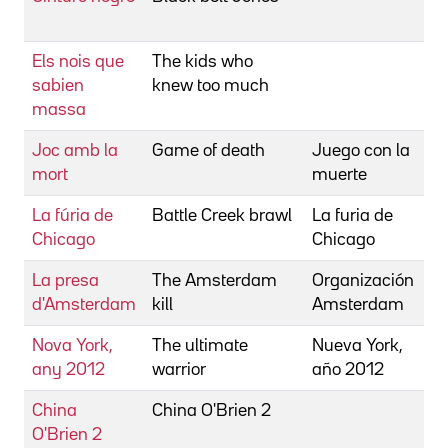
R
Els nois que
The kids who
C
sabien
knew too much
R
massa
Joc amb la
Game of death
Juego con la
C
mort
muerte
R
La fúria de
Battle Creek brawl
La furia de
C
Chicago
Chicago
R
La presa
The Amsterdam
Organización
C
d'Amsterdam
kill
Amsterdam
R
Nova York,
The ultimate
Nueva York,
C
any 2012
warrior
año 2012
R
China
China O'Brien 2
C
O'Brien 2
R