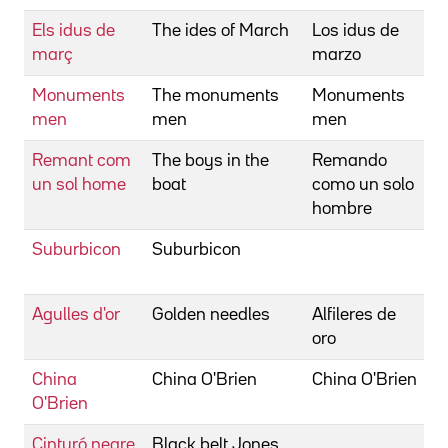
Els idus de
The ides of March
Los idus de
C
març
marzo
G
Monuments
The monuments
Monuments
C
men
men
men
G
Remant com
The boys in the
Remando
C
un sol home
boat
como un solo
G
hombre
Suburbicon
Suburbicon
C
G
Agulles d'or
Golden needles
Alfileres de
C
oro
R
China
China O'Brien
China O'Brien
C
O'Brien
R
Cinturó negre
Black belt Jones
C