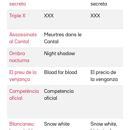
secreta
secreta
Triple X
XXX
XXX
C
R
Assassinats
Meurtres dans le
C
al Cantal
Cantal
S
Ombra
Night shadow
C
nocturna
R
El preu de la
Blood for blood
El precio de
C
venjança
la venganza
J
Competència
Competencia
C
oficial
oficial
M
D
G
Blancaneu:
Snow white
Snow white,
C