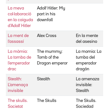
La meva
Adolf Hitler: My
C
col·laboració
part in his
N
en la caiguda
downfall
d'Adolf Hitler
La ment de
Alex Cross
En la mente
C
l'assassí
del asesino
R
La mòmia:
The mummy:
La momia: La
C
La tomba de
Tomb of the
tumba del
R
l'emperador
Dragon emperor
emperador
drac
dragón
Stealth:
Stealth
La amenaza
C
L'amenaça
invisible:
R
invisible
Stealth
The skulls.
The Skulls
The Skulls.
C
Societat
Sociedad
R