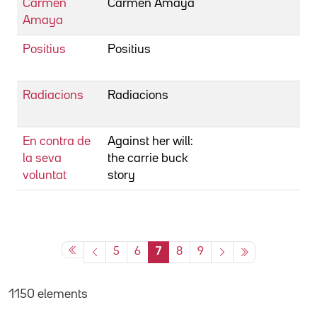
Carmen
Carmen Amaya
J
Amaya
Positius
Positius
Co
J
Radiacions
Radiacions
Co
J
En contra de
Against her will:
C
la seva
the carrie buck
J
voluntat
story
D
5
6
7
8
9
1150 elements