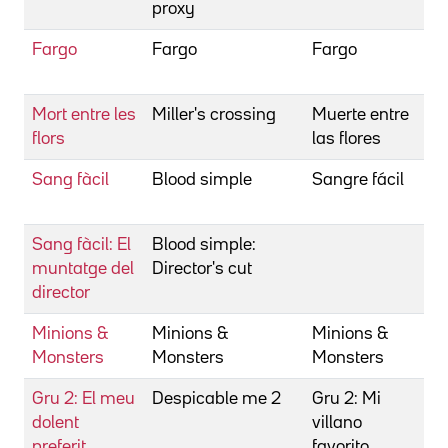
proxy
J
Fargo
Fargo
Fargo
C
J
Mort entre les
Miller's crossing
Muerte entre
C
flors
las flores
J
Sang fàcil
Blood simple
Sangre fácil
C
J
Sang fàcil: El
Blood simple:
C
muntatge del
Director's cut
J
director
Minions &
Minions &
Minions &
Co
Monsters
Monsters
Monsters
Pi
Gru 2: El meu
Despicable me 2
Gru 2: Mi
Co
dolent
villano
Pi
preferit
favorito
R