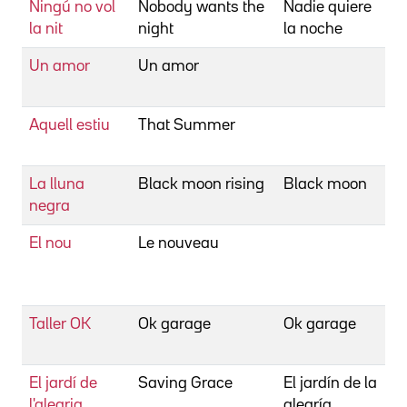
Ningú no vol
Nobody wants the
Nadie quiere
Co
la nit
night
la noche
I
Un amor
Un amor
Co
I
Aquell estiu
That Summer
Co
H
La lluna
Black moon rising
Black moon
Co
negra
H
El nou
Le nouveau
C
Ju
L
Taller OK
Ok garage
Ok garage
Co
B
El jardí de
Saving Grace
El jardín de la
Co
l'alegria
alegría
N