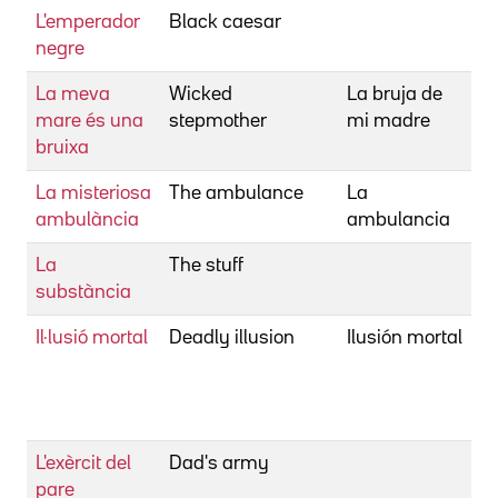
L'emperador
Black caesar
C
negre
L
La meva
Wicked
La bruja de
C
mare és una
stepmother
mi madre
L
bruixa
La misteriosa
The ambulance
La
C
ambulància
ambulancia
L
La
The stuff
C
substància
L
Il·lusió mortal
Deadly illusion
Ilusión mortal
C
L
T
W
L'exèrcit del
Dad's army
C
pare
N