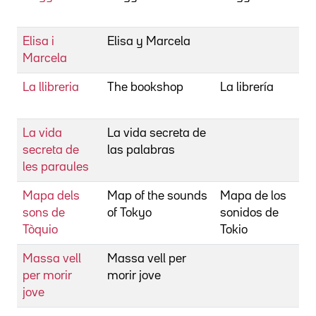
I
Elisa i
Elisa y Marcela
Co
Marcela
I
La llibreria
The bookshop
La librería
Co
I
La vida
La vida secreta de
Co
secreta de
las palabras
I
les paraules
Mapa dels
Map of the sounds
Mapa de los
Co
sons de
of Tokyo
sonidos de
I
Tòquio
Tokio
Massa vell
Massa vell per
Co
per morir
morir jove
I
jove