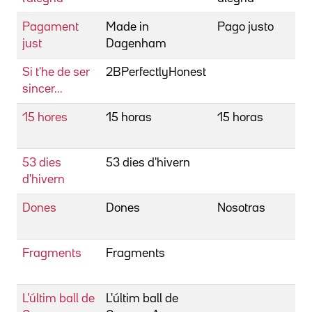
Pagament
Made in
Pago justo
Co
just
Dagenham
N
Si t'he de ser
2BPerfectlyHonest
Co
sincer...
R
15 hores
15 horas
15 horas
Co
J
53 dies
53 dies d'hivern
Co
d'hivern
J
Dones
Dones
Nosotras
Co
J
Fragments
Fragments
Co
J
L'últim ball de
L'últim ball de
Co