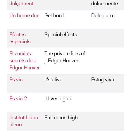
dolçament
dulcemente
Un home dur
Get hard
Dale duro
C
E
Efectes
Special effects
C
especials
L
Els arxius
The private files of
C
secrets de J.
j. Edgar Hoover
L
Edgar Hoover
És viu
It's alive
Estoy vivo
C
L
És viu 2
It lives again
C
L
Institut Lluna
Full moon high
C
plena
L