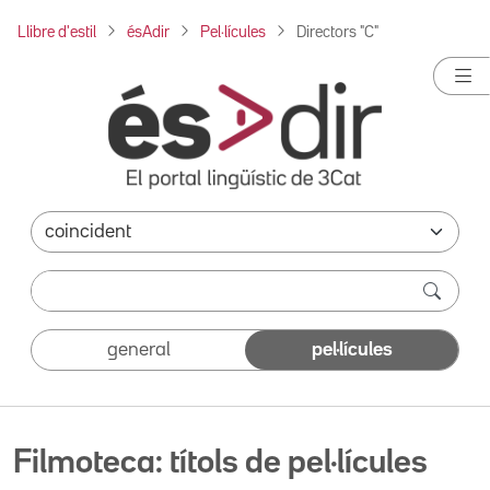
Llibre d'estil
ésAdir
Pel·lícules
Directors "C"
general
pel·lícules
Filmoteca: títols de pel·lícules