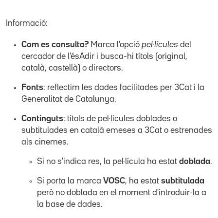
Informació:
Com es consulta?
Marca l'opció
pel·lícules
del
cercador de l'ésAdir i busca-hi títols (original,
català, castellà) o directors.
Fonts
: reflectim les dades facilitades per 3Cat i la
Generalitat de Catalunya.
Continguts
: títols de pel·lícules doblades o
subtitulades en català emeses a 3Cat o estrenades
als cinemes.
Si no s'indica res, la pel·lícula ha estat
doblada
.
Si porta la marca
VOSC
, ha estat
subtitulada
però no doblada en el moment d'introduir-la a
la base de dades.