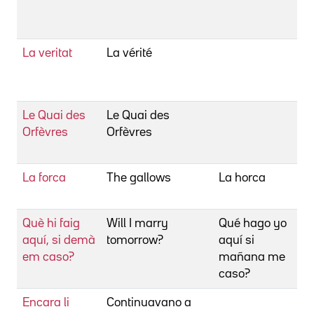
W
K
La veritat
La vérité
Cl
H
G
Le Quai des
Le Quai des
Cl
Orfèvres
Orfèvres
H
G
La forca
The gallows
La horca
Cl
T
Què hi faig
Will I marry
Qué hago yo
C
aquí, si demà
tomorrow?
aquí si
M
em caso?
mañana me
caso?
Encara li
Continuavano a
Cl