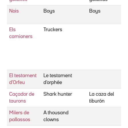
Nois
Boys
Boys
C
S
Els
Truckers
C
camioners
J
V
F
Ta
C
El testament
Le testament
C
d'Orfeu
d'orphée
J
Caçador de
Shark hunter
La caza del
C
taurons
tiburón
M
Milers de
A thousand
C
pallassos
clowns