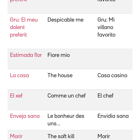
C
Gru: El meu
Despicable me
Gru: Mi
Co
dolent
villano
Pi
preferit
favorito
R
C
Estimada flor
Fiore mio
Co
P
La casa
The house
Casa casino
C
A
El xef
Comme un chef
El chef
C
D
Enveja sana
Le bonheur des
Envidia sana
C
uns...
D
Morir
The soft kill
Morir
Co