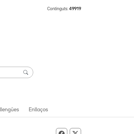
Continguts:
49919
 llengües
Enllaços