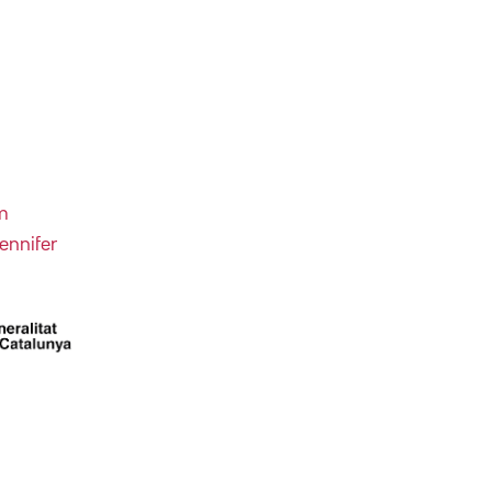
m
ennifer