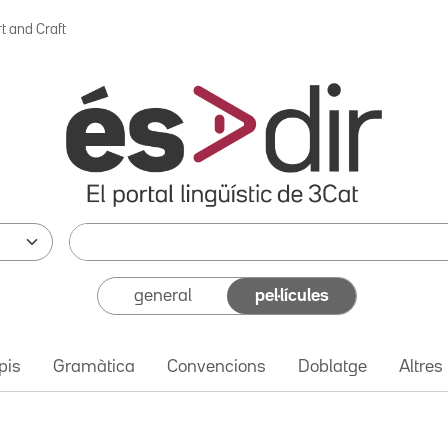
t and Craft
general
pel·lícules
pis
Gramàtica
Convencions
Doblatge
Altres