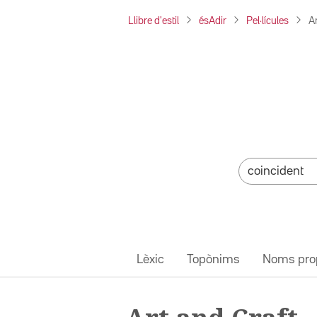
Llibre d'estil
ésAdir
Pel·lícules
Ar
Lèxic
Topònims
Noms pro