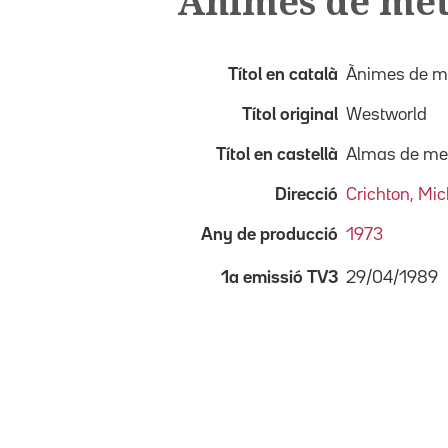
Ànimes de met
Títol en català
Ànimes de me
Títol original
Westworld
Títol en castellà
Almas de me
Direcció
Crichton, Mic
Any de producció
1973
29/04/1989
1a emissió TV3