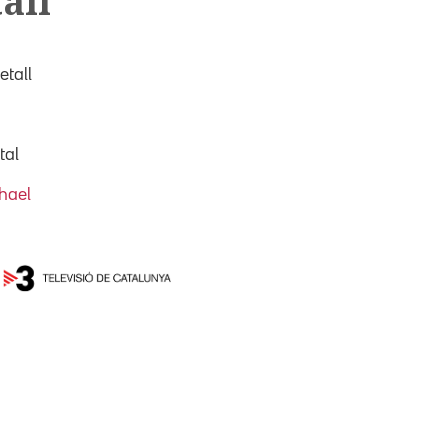
all
tall
tal
hael