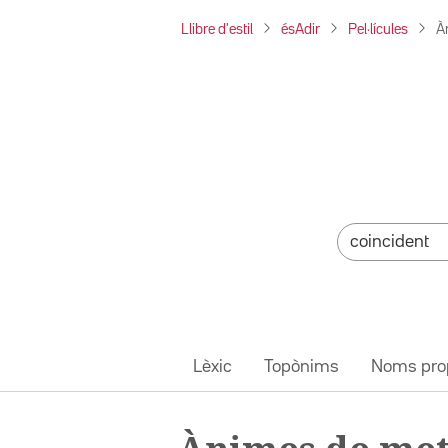
Llibre d'estil
ésAdir
Pel·lícules
À
Lèxic
Topònims
Noms pro