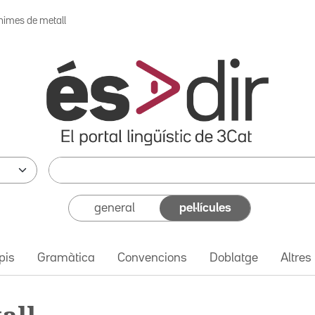
nimes de metall
general
pel·lícules
pis
Gramàtica
Convencions
Doblatge
Altres