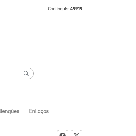
Continguts:
49919
 llengües
Enllaços