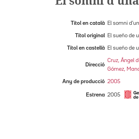
El somni d'una
Títol en català
El somni d'un
Títol original
El sueño de 
Títol en castellà
El sueño de 
Cruz, Ángel d
Direcció
Gómez, Mano
Any de producció
2005
2005
Estrena