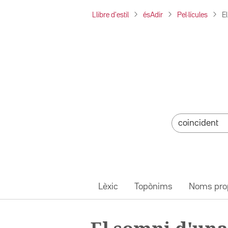
Llibre d'estil
ésAdir
Pel·lícules
E
Lèxic
Topònims
Noms pro