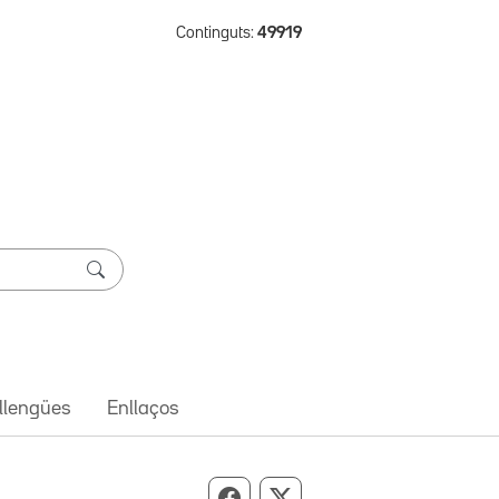
Continguts:
49919
 llengües
Enllaços