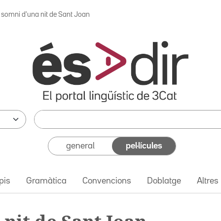
l somni d'una nit de Sant Joan
general
pel·lícules
pis
Gramàtica
Convencions
Doblatge
Altres