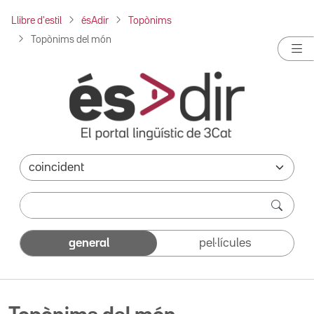
Llibre d'estil
ésAdir
Topònims
Topònims del món
general
pel·lícules