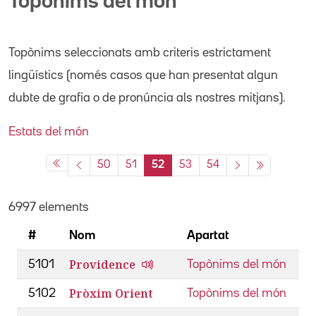
Topònims del món
Topònims seleccionats amb criteris estrictament
lingüístics (només casos que han presentat algun
dubte de grafia o de pronúncia als nostres mitjans).
Estats del món
50
51
52
53
54
6997 elements
#
Nom
Apartat
Providence
5101
Topònims del món
Pròxim Orient
5102
Topònims del món