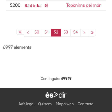
Ràdinka
5200
Topònims del món
50
51
52
53
54
6997 elements
Continguts:
49919
Avís legal
Qui som
Mapa web
Contacta