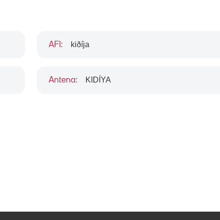
kiðíja
AFI
:
KIDÍYA
Antena
: