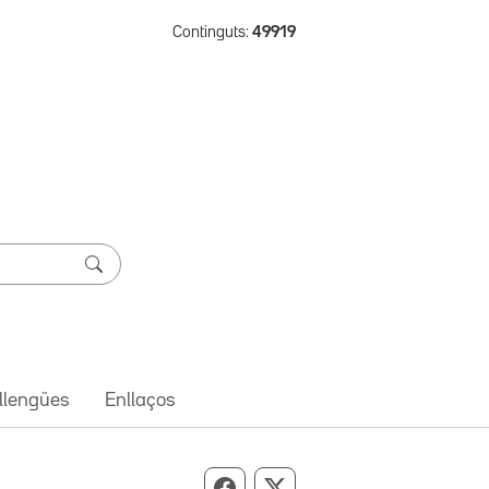
Continguts:
49919
 llengües
Enllaços