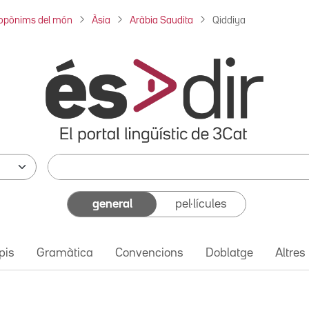
opònims del món
Àsia
Aràbia Saudita
Qiddiya
general
pel·lícules
pis
Gramàtica
Convencions
Doblatge
Altres