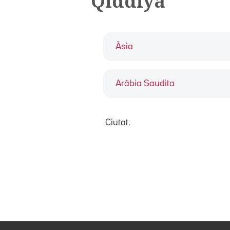
Qiddiya
Àsia
Aràbia Saudita
Ciutat.