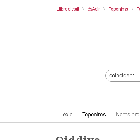
Llibre d'estil
ésAdir
Topònims
T
Lèxic
Topònims
Noms pro