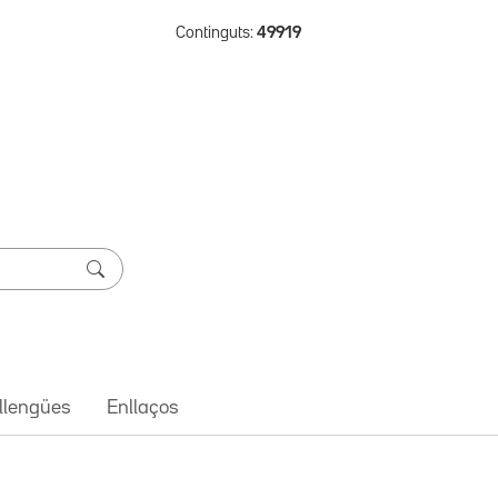
Continguts:
49919
 llengües
Enllaços