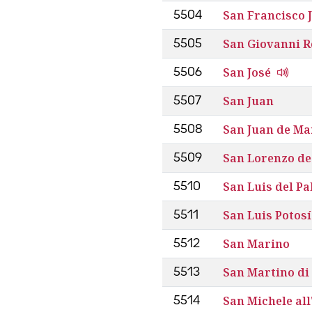
San Francisco 
5504
San Giovanni 
5505
San José
5506
San Juan
5507
San Juan de M
5508
San Lorenzo de 
5509
San Luis del P
5510
San Luis Potosí
5511
San Marino
5512
San Martino di
5513
San Michele all
5514