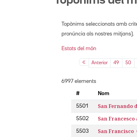
Topònims del 
Topònims seleccionats amb crite
pronúncia als nostres mitjans).
Estats del món
Anterior
49
50
6997 elements
#
Nom
San Fernando 
5501
San Francesco
5502
San Francisco
5503