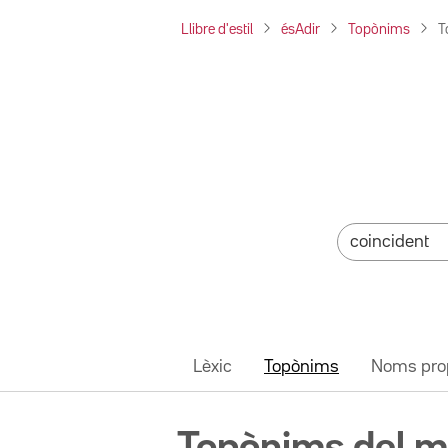
Llibre d'estil
ésAdir
Topònims
T
Lèxic
Topònims
Noms pro