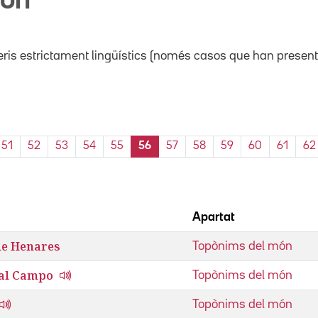
món
ris estrictament lingüístics (només casos que han present
51
52
53
54
55
56
57
58
59
60
61
62
Apartat
de Henares
Topònims del món
 al Campo
Topònims del món
Topònims del món