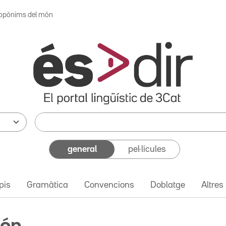
opònims del món
general
pel·lícules
pis
Gramàtica
Convencions
Doblatge
Altres