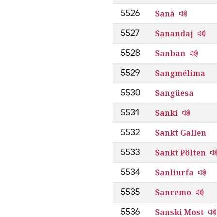
Sanà
5526
Sanandaj
5527
Sanban
5528
Sangmélima
5529
Sangüesa
5530
Sanki
5531
Sankt Gallen
5532
Sankt Pölten
5533
Sanliurfa
5534
Sanremo
5535
Sanski Most
5536