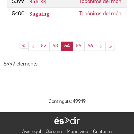
Safi
5399
Topònims del món
Sagaing
5400
Topònims del món
52
53
54
55
56
6997 elements
Continguts:
49919
Avís legal
Qui som
Mapa web
Contacta