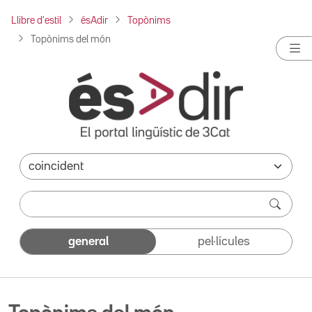
Llibre d'estil
ésAdir
Topònims
Topònims del món
general
pel·lícules