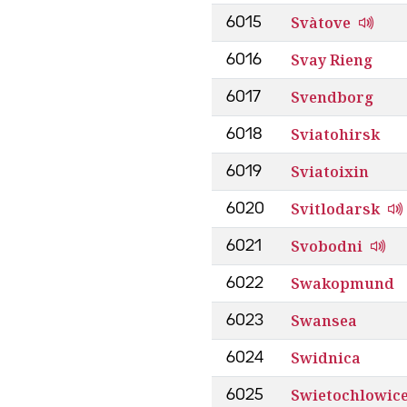
Svàtove
6015
Svay Rieng
6016
Svendborg
6017
Sviatohirsk
6018
Sviatoixin
6019
Svitlodarsk
6020
Svobodni
6021
Swakopmund
6022
Swansea
6023
Swidnica
6024
Swietochlowic
6025