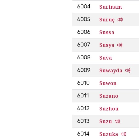
Surinam
6004
Suruç
6005
Sussa
6006
Susya
6007
Suva
6008
Suwayda
6009
Suwon
6010
Suzano
6011
Suzhou
6012
Suzu
6013
Suzuka
6014