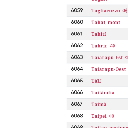
Tagliacozzo
6059
Tahat, mont
6060
Tahití
6061
Tahrir
6062
Taiarapu-Est
6063
Taiarapu-Oest
6064
Tàïf
6065
Tailàndia
6066
Taimà
6067
Taipei
6068
Taitao, penínsu
6069