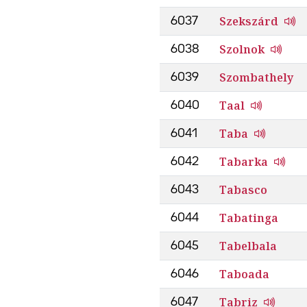
Szekszárd
6037
Szolnok
6038
Szombathely
6039
Taal
6040
Taba
6041
Tabarka
6042
Tabasco
6043
Tabatinga
6044
Tabelbala
6045
Taboada
6046
Tabriz
6047