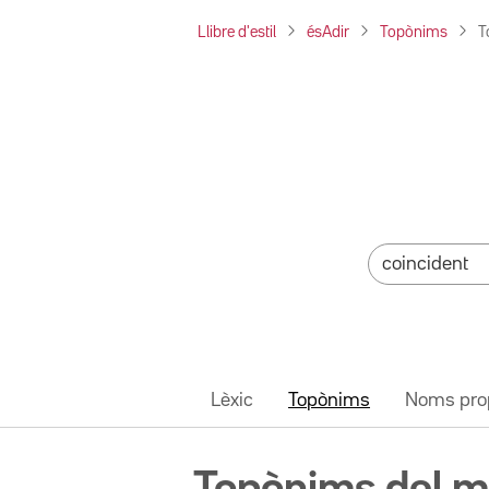
Llibre d'estil
ésAdir
Topònims
T
Lèxic
Topònims
Noms pro