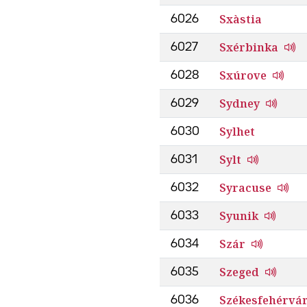
Sxàstia
6026
Sxérbinka
6027
Sxúrove
6028
Sydney
6029
Sylhet
6030
Sylt
6031
Syracuse
6032
Syunik
6033
Szár
6034
Szeged
6035
Székesfehérvá
6036