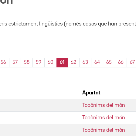
món
ris estrictament lingüístics (només casos que han present
56
57
58
59
60
61
62
63
64
65
66
67
Apartat
Topònims del món
Topònims del món
Topònims del món