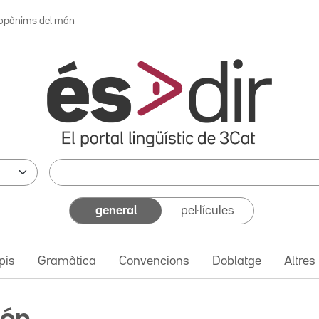
opònims del món
general
pel·lícules
pis
Gramàtica
Convencions
Doblatge
Altres