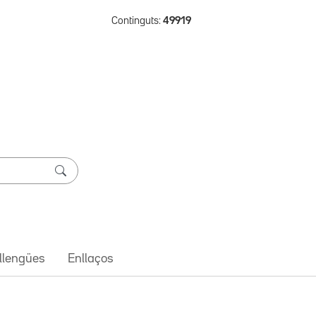
Continguts:
49919
 llengües
Enllaços