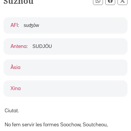
Suzhou
Compartir pe
Compart
Co
suʤów
AFI
:
SUDJÓU
Antena
:
Àsia
Xina
Ciutat.
No fem servir les formes Soochow, Soutcheou,