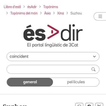
Llibre d'estil
ésAdir
Topònims
Topònims del món
Àsia
Xina
Suzhou
general
pel·lícules