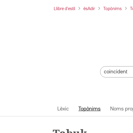
Llibre d'estil
ésAdir
Topònims
T
Lèxic
Topònims
Noms pro