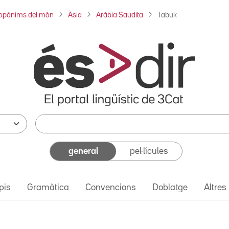
opònims del món
Àsia
Aràbia Saudita
Tabuk
general
pel·lícules
pis
Gramàtica
Convencions
Doblatge
Altres