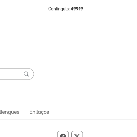
Continguts:
49919
 llengües
Enllaços