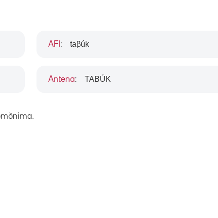
taβúk
AFI
:
TABÚK
Antena
:
 homònima.