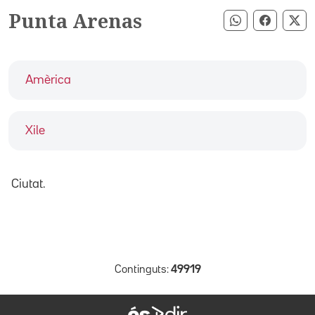
Punta Arenas
Compartir pe
Compart
Co
Amèrica
Xile
Ciutat.
Continguts:
49919