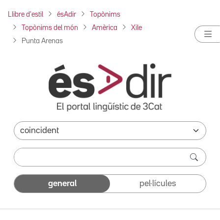
Llibre d'estil
ésAdir
Topònims
Topònims del món
Amèrica
Xile
Punta Arenas
general
pel·lícules