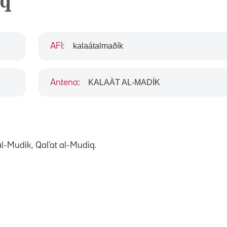
iq
kalaátalmaðík
AFI
:
KALAÀT AL-MADÍK
Antena
:
al-Mudik, Qal'at al-Mudiq.