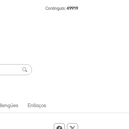
Continguts:
49919
 llengües
Enllaços