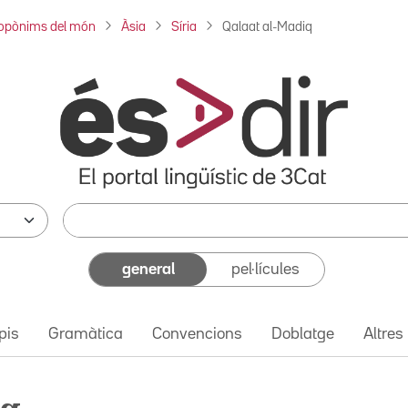
opònims del món
Àsia
Síria
Qalaat al-Madiq
general
pel·lícules
pis
Gramàtica
Convencions
Doblatge
Altres