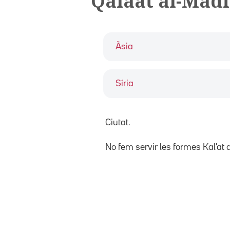
Qalaat al-Mad
Àsia
Síria
Ciutat.
No fem servir les formes Kal'at 