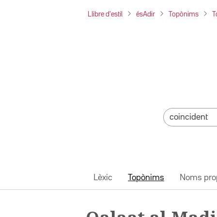
Llibre d'estil
ésAdir
Topònims
T
Lèxic
Topònims
Noms pro