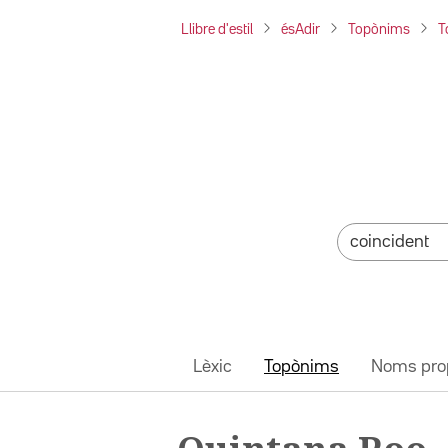
Llibre d'estil
ésAdir
Topònims
T
Lèxic
Topònims
Noms pro