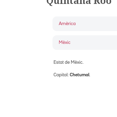
Quintana Roo
Amèrica
Mèxic
Estat de Mèxic.
Capital:
Chetumal
.