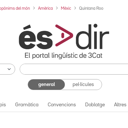
opònims del món
Amèrica
Mèxic
Quintana Roo
general
pel·lícules
pis
Gramàtica
Convencions
Doblatge
Altres