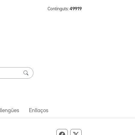
Continguts:
49919
 llengües
Enllaços