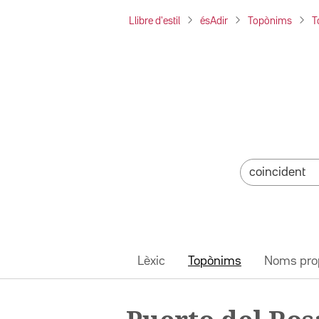
Llibre d'estil
ésAdir
Topònims
T
Lèxic
Topònims
Noms pro