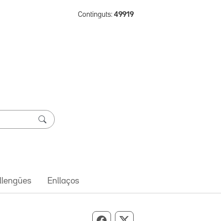
Continguts:
49919
 llengües
Enllaços