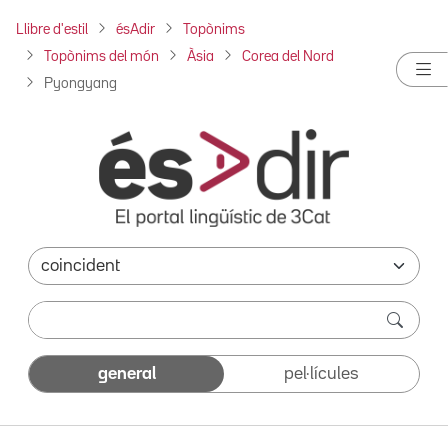
Llibre d'estil
ésAdir
Topònims
Topònims del món
Àsia
Corea del Nord
Pyongyang
general
pel·lícules