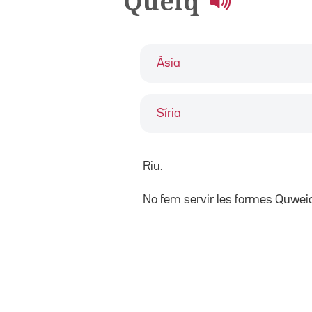
Queiq
Àsia
Síria
Riu.
No fem servir les formes Quwei