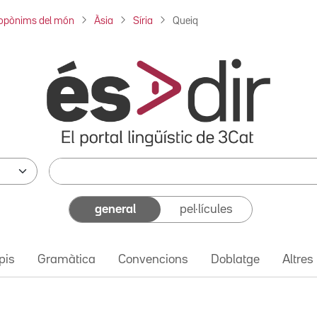
opònims del món
Àsia
Síria
Queiq
general
pel·lícules
pis
Gramàtica
Convencions
Doblatge
Altres