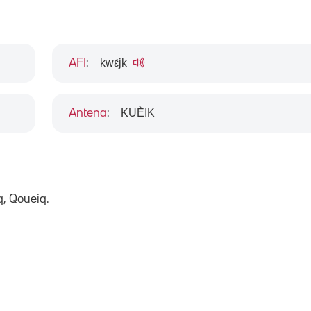
kwɛ́jk
AFI
:
KUÈIK
Antena
:
q, Qoueiq.