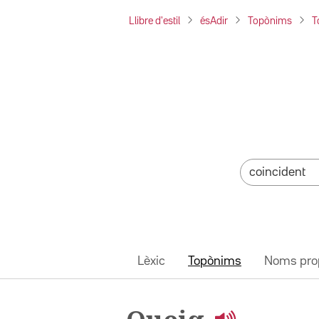
Llibre d'estil
ésAdir
Topònims
T
Lèxic
Topònims
Noms pro