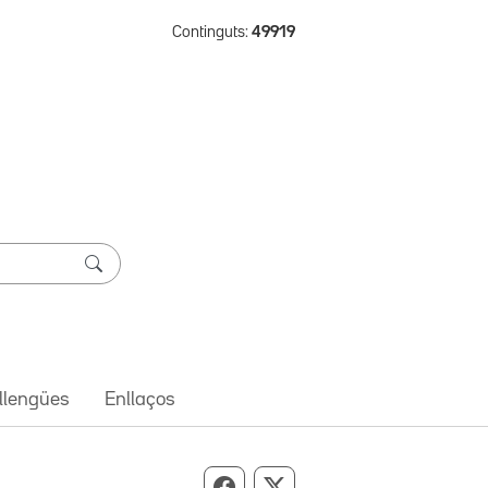
Continguts:
49919
 llengües
Enllaços