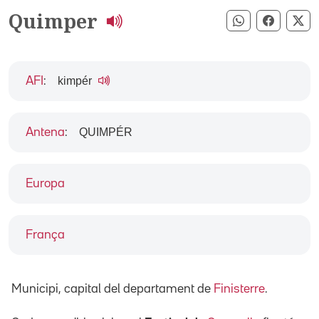
Quimper
Compartir pe
Compart
Co
kimpér
AFI
:
QUIMPÉR
Antena
:
Europa
França
Municipi, capital del departament de
Finisterre
.