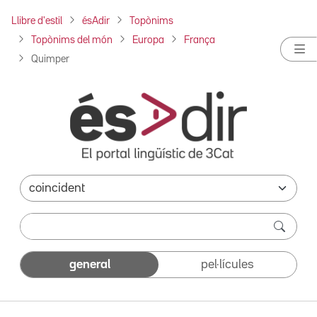
Llibre d'estil
ésAdir
Topònims
Topònims del món
Europa
França
Quimper
general
pel·lícules