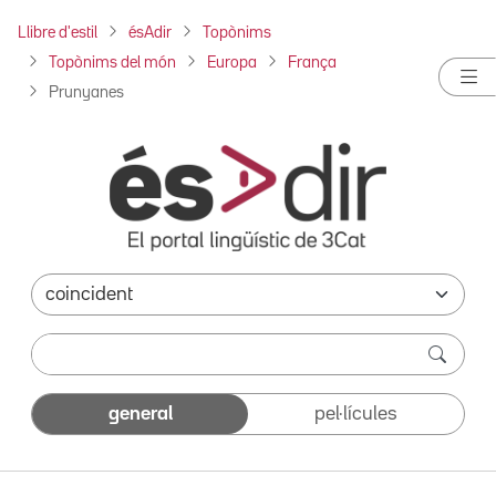
Llibre d'estil
ésAdir
Topònims
Topònims del món
Europa
França
Prunyanes
general
pel·lícules