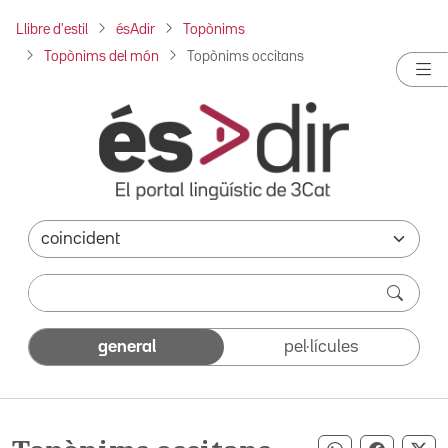
Llibre d'estil
ésAdir
Topònims
Topònims del món
Topònims occitans
general
pel·lícules