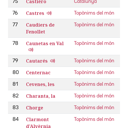
Castièro
75
Catalunya
Castres
76
Topònims del món
Caudiers de
77
Topònims del món
Fenollet
Caunetas en Val
78
Topònims del món
Cautarés
79
Topònims del món
Centernac
80
Topònims del món
Cevenes, les
81
Topònims del món
Charanta, la
82
Topònims del món
Chorge
83
Topònims del món
Clarmont
84
Topònims del món
d'Alvèrnia