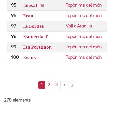
Enesat
95
Topònims del món
Erau
96
Topònims del món
Es Bòrdes
97
Vall d'Aran, la
Esquerda, l'
98
Topònims del món
Eth Portilhon
99
Topònims del món
Evaus
100
Topònims del món
1
2
3
278 elements