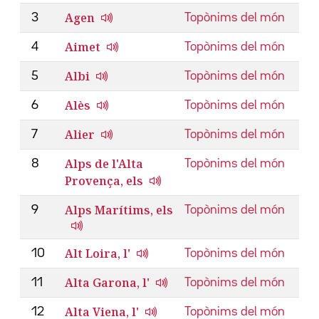
Agen
3
Topònims del món
Aimet
4
Topònims del món
Albi
5
Topònims del món
Alès
6
Topònims del món
Alier
7
Topònims del món
Alps de l'Alta
8
Topònims del món
Provença, els
Alps Marítims, els
9
Topònims del món
Alt Loira, l'
10
Topònims del món
Alta Garona, l'
11
Topònims del món
Alta Viena, l'
12
Topònims del món