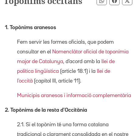
Topònims occitans
Compartir pe
Compart
Co
1. Topònims aranesos
Fem servir les formes oficials, que podem
consultar en el
Nomenclàtor oficial de toponímia
major de Catalunya
, d'acord amb la
llei de
política lingüística
(article 18.1) i la
llei de
l'occità
(capítol III, article 11).
Municipis aranesos i informació complementària
2. Topònims de la resta d'Occitània
2.1. Si el topònim té una forma catalana
tradicional o clarament consolidada en el nostre