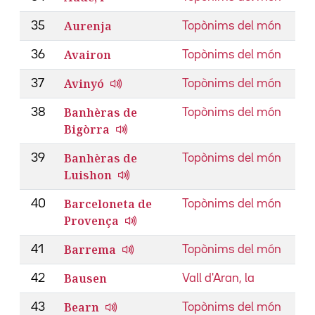
Aurenja
35
Topònims del món
Avairon
36
Topònims del món
Avinyó
37
Topònims del món
Banhèras de
38
Topònims del món
Bigòrra
Banhèras de
39
Topònims del món
Luishon
Barceloneta de
40
Topònims del món
Provença
Barrema
41
Topònims del món
Bausen
42
Vall d'Aran, la
Bearn
43
Topònims del món