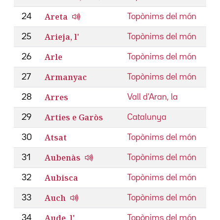
Areta
24
Topònims del món
Arieja, l'
25
Topònims del món
Arle
26
Topònims del món
Armanyac
27
Topònims del món
Arres
28
Vall d'Aran, la
Arties e Garòs
29
Catalunya
Atsat
30
Topònims del món
Aubenàs
31
Topònims del món
Aubisca
32
Topònims del món
Auch
33
Topònims del món
Aude, l'
34
Topònims del món