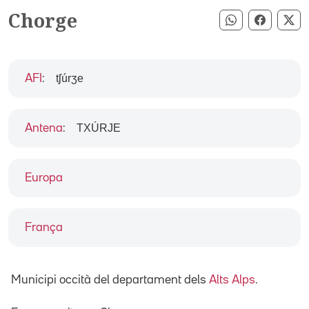
Chorge
Compartir pe
Compart
Co
tʃúrʒe
AFI
:
TXÚRJE
Antena
:
Europa
França
Municipi occità del departament dels
Alts Alps
.