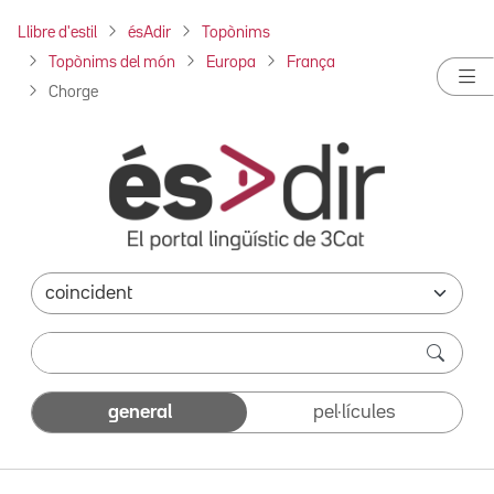
Llibre d'estil
ésAdir
Topònims
Topònims del món
Europa
França
Chorge
general
pel·lícules