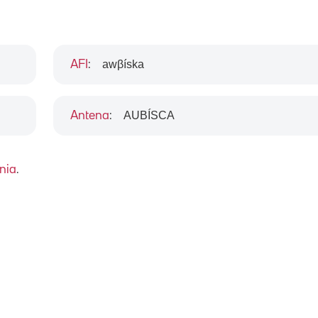
awβíska
AFI
:
AUBÍSCA
Antena
:
nia
.