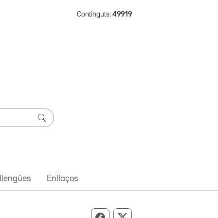
Continguts:
49919
 llengües
Enllaços