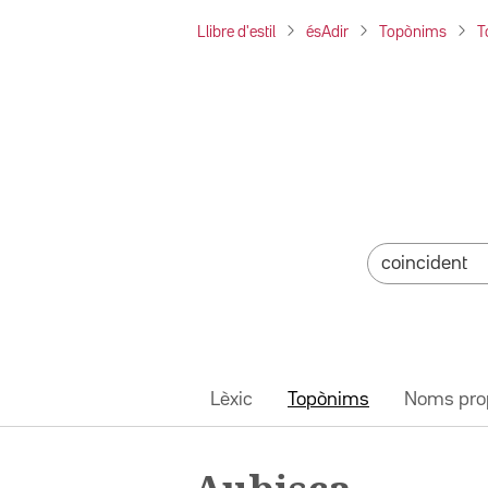
Llibre d'estil
ésAdir
Topònims
T
Lèxic
Topònims
Noms pro