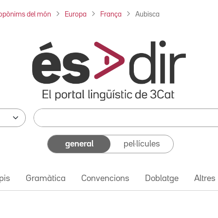
opònims del món
Europa
França
Aubisca
general
pel·lícules
pis
Gramàtica
Convencions
Doblatge
Altres