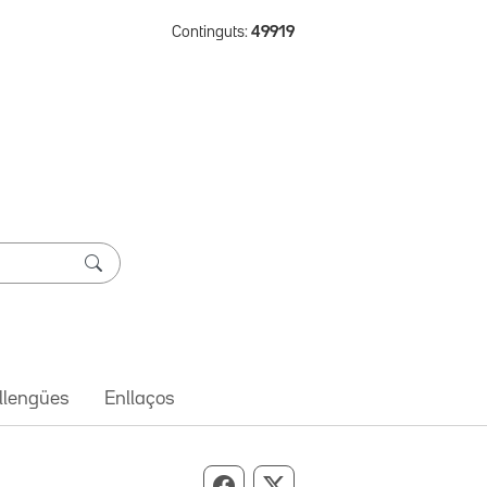
Continguts:
49919
 llengües
Enllaços