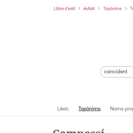
Llibre d'estil
ésAdir
Topònims
T
Lèxic
Topònims
Noms pro