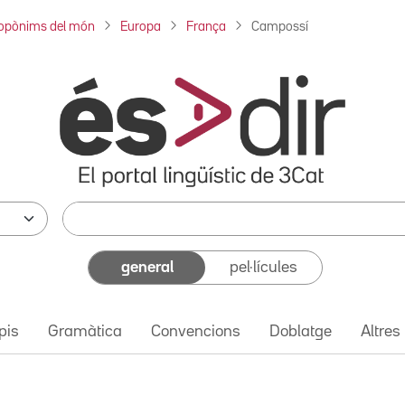
opònims del món
Europa
França
Campossí
general
pel·lícules
pis
Gramàtica
Convencions
Doblatge
Altres