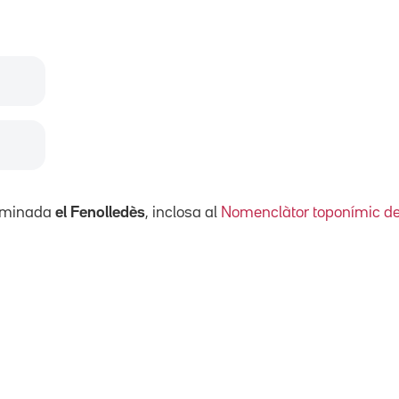
ominada
el Fenolledès
, inclosa al
Nomenclàtor toponímic de