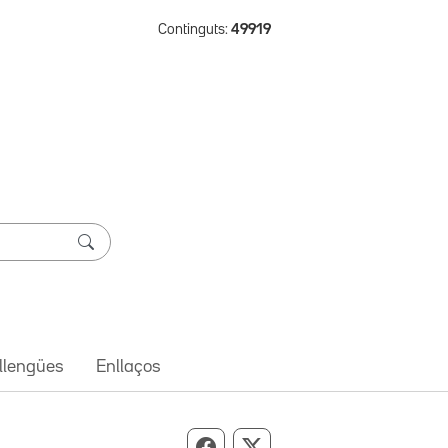
Continguts:
49919
 llengües
Enllaços