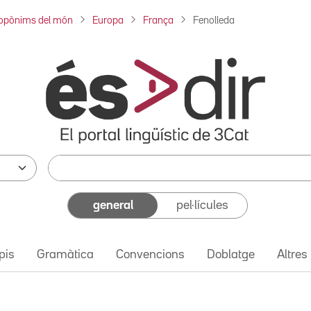
opònims del món
Europa
França
Fenolleda
general
pel·lícules
pis
Gramàtica
Convencions
Doblatge
Altres