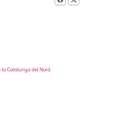
Compartir per Facebook
Compartir per X
 la Catalunya del Nord
.