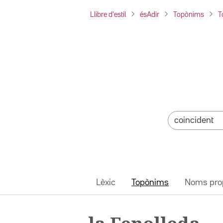
Llibre d'estil
ésAdir
Topònims
T
Lèxic
Topònims
Noms pro