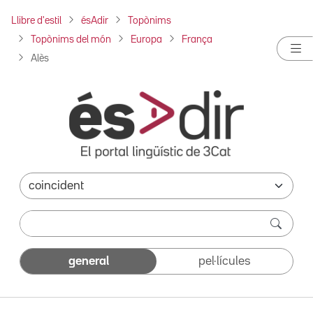
Llibre d'estil
ésAdir
Topònims
Topònims del món
Europa
França
Alès
general
pel·lícules