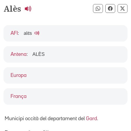
Alès
Compartir pe
Compart
Co
alɛ́s
AFI
:
ALÈS
Antena
:
Europa
França
Municipi occità del departament del
Gard
.