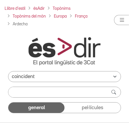
Llibre d'estil
ésAdir
Topònims
Topònims del món
Europa
França
Ardecha
general
pel·lícules