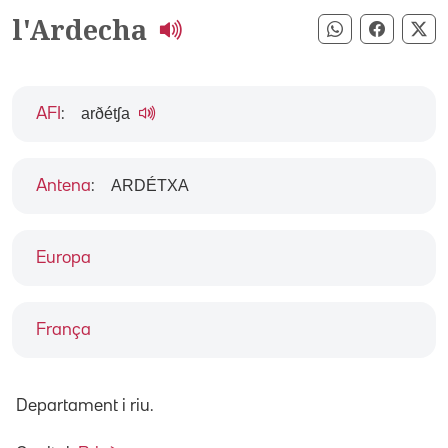
l'Ardecha
Compartir pe
Compart
Co
arðétʃa
AFI
:
ARDÉTXA
Antena
:
Europa
França
Departament i riu.