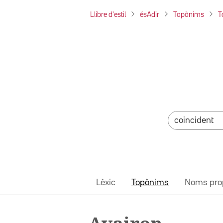
Llibre d'estil
ésAdir
Topònims
T
Lèxic
Topònims
Noms pro