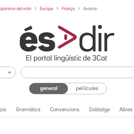
opònims del món
Europa
França
Avairon
general
pel·lícules
pis
Gramàtica
Convencions
Doblatge
Altres