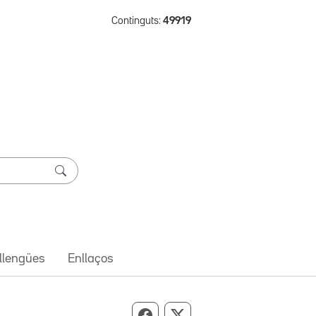
Continguts:
49919
 llengües
Enllaços