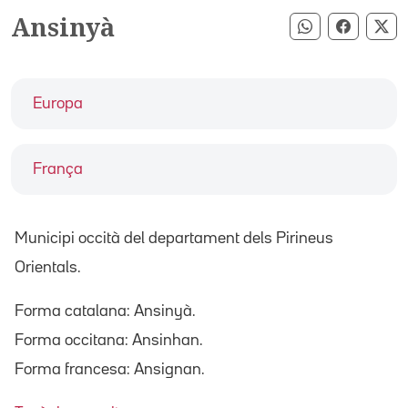
Ansinyà
Compartir pe
Compart
Co
Europa
França
Municipi occità del departament dels Pirineus
Orientals.
Forma catalana: Ansinyà.
Forma occitana: Ansinhan.
Forma francesa: Ansignan.