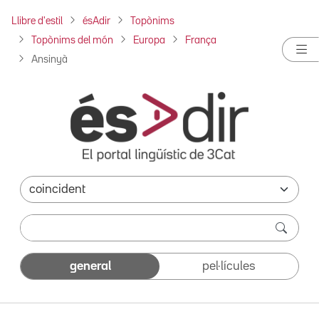
Llibre d'estil
ésAdir
Topònims
Topònims del món
Europa
França
Ansinyà
general
pel·lícules