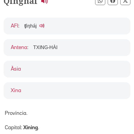
Qinghai
Compartir pe
Compart
Co
ʧiŋháj
AFI
:
TXING-HÀI
Antena
:
Àsia
Xina
Província.
Capital:
Xining
.