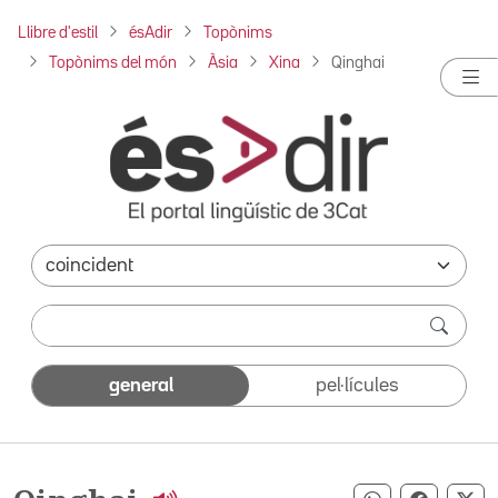
Llibre d'estil
ésAdir
Topònims
Topònims del món
Àsia
Xina
Qinghai
general
pel·lícules