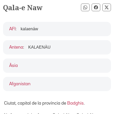
Qala-e Naw
Compartir pe
Compart
Co
kalaenáw
AFI
:
KALAENÀU
Antena
:
Àsia
Afganistan
Ciutat, capital de la província de
Badghis
.