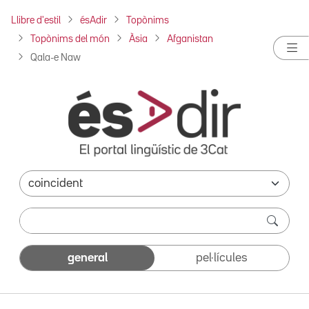
Llibre d'estil
ésAdir
Topònims
Topònims del món
Àsia
Afganistan
Qala-e Naw
general
pel·lícules