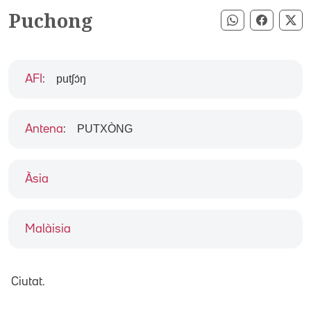
Puchong
Compartir pe
Compart
Co
putʃɔ́ŋ
AFI
:
PUTXÒNG
Antena
:
Àsia
Malàisia
Ciutat.