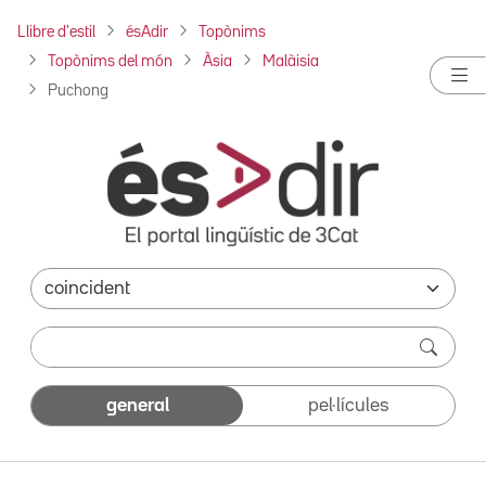
Llibre d'estil
ésAdir
Topònims
Topònims del món
Àsia
Malàisia
Puchong
general
pel·lícules