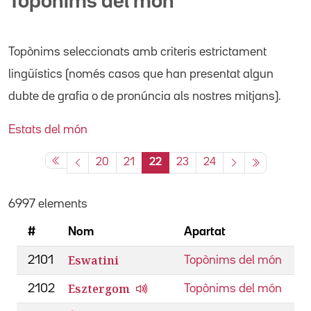
Topònims del món
Topònims seleccionats amb criteris estrictament
lingüístics (només casos que han presentat algun
dubte de grafia o de pronúncia als nostres mitjans).
Estats del món
20
21
22
23
24
6997 elements
#
Nom
Apartat
Eswatini
2101
Topònims del món
Esztergom
2102
Topònims del món