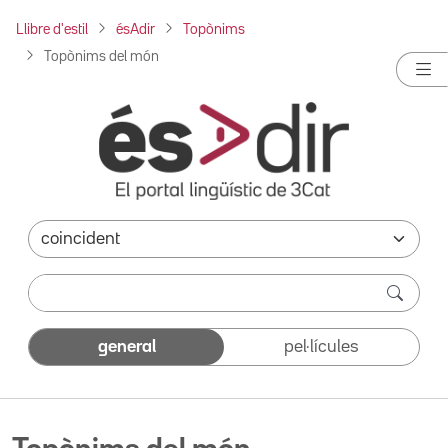
Llibre d'estil
ésAdir
Topònims
Topònims del món
general
pel·lícules