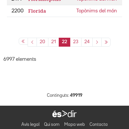
Florida
2200
Topònims del món
20
21
22
23
24
6997 elements
Continguts:
49919
Avís legal
Qui som
Mapa web
Contacta