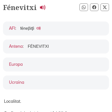
Fénevitxi
Compartir pe
Compart
Co
féneβitʃi
AFI
:
FÉNEVITXI
Antena
:
Europa
Ucraïna
Localitat.