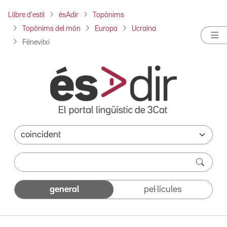
Llibre d'estil
ésAdir
Topònims
Topònims del món
Europa
Ucraïna
Fénevitxi
general
pel·lícules