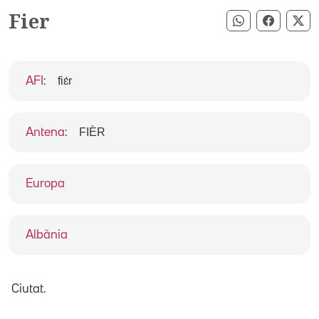
Fier
Compartir pe
Compart
Co
fiɛ́r
AFI
:
FIÈR
Antena
:
Europa
Albània
Ciutat.