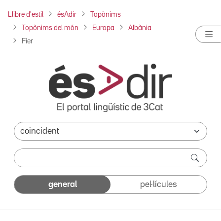
Llibre d'estil
ésAdir
Topònims
Topònims del món
Europa
Albània
Fier
general
pel·lícules