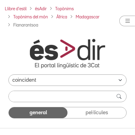
Llibre d'estil
ésAdir
Topònims
Topònims del món
Àfrica
Madagascar
Fianarantsoa
general
pel·lícules