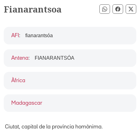
Fianarantsoa
Compartir pe
Compart
Co
fianaɾantsóa
AFI
:
FIANARANTSÓA
Antena
:
Àfrica
Madagascar
Ciutat, capital de la província homònima.