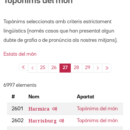
Topònims del món
Topònims seleccionats amb criteris estrictament
lingüístics (només casos que han presentat algun
dubte de grafia o de pronúncia als nostres mitjans).
Estats del món
25
26
27
28
29
6997 elements
#
Nom
Apartat
Harmica
2601
Topònims del món
Harrisburg
2602
Topònims del món