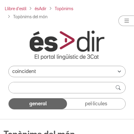
Llibre d'estil
ésAdir
Topònims
Topònims del món
general
pel·lícules