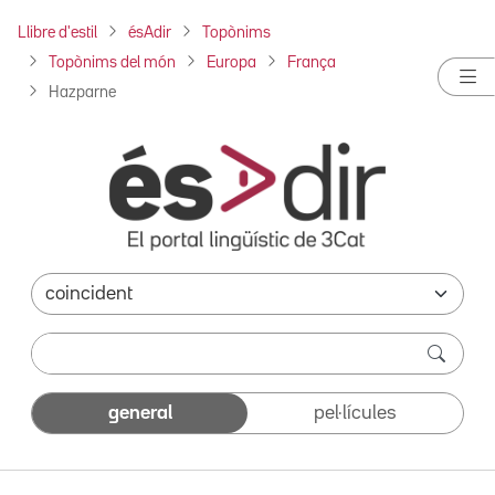
Llibre d'estil
ésAdir
Topònims
Topònims del món
Europa
França
Hazparne
general
pel·lícules