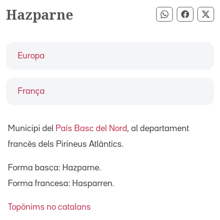
Hazparne
Compartir pe
Compart
Co
Europa
França
Municipi del
País Basc del Nord
, al departament
francès dels Pirineus Atlàntics.
Forma basca: Hazparne.
Forma francesa: Hasparren.
Topònims no catalans