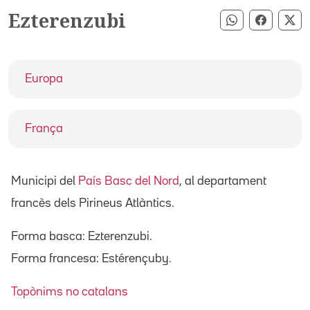
Ezterenzubi
Compartir pe
Compart
Co
Europa
França
Municipi del
País Basc del Nord
, al departament
francès dels Pirineus Atlàntics.
Forma basca: Ezterenzubi.
Forma francesa: Estérençuby.
Topònims no catalans