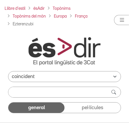
Llibre d'estil
ésAdir
Topònims
Topònims del món
Europa
França
Ezterenzubi
general
pel·lícules