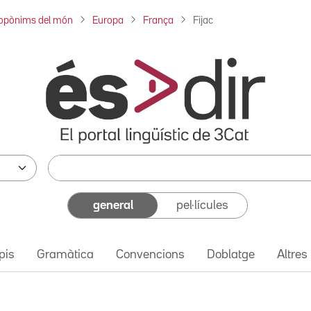
opònims del món
Europa
França
Fijac
general
pel·lícules
pis
Gramàtica
Convencions
Doblatge
Altres