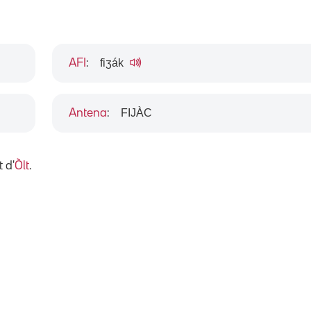
fiʒák
AFI
:
FIJÀC
Antena
:
 d'
Òlt
.