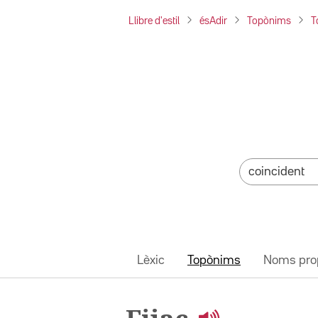
Llibre d'estil
ésAdir
Topònims
T
Lèxic
Topònims
Noms pro