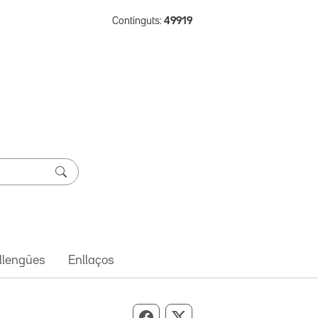
Continguts:
49919
 llengües
Enllaços