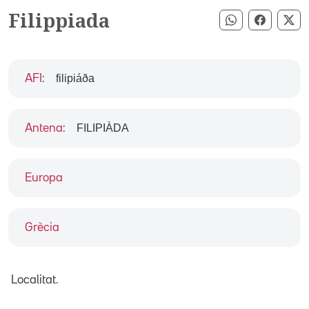
Filippiada
Compartir pe
Compart
Co
filipiáða
AFI
:
FILIPIÀDA
Antena
:
Europa
Grècia
Localitat.