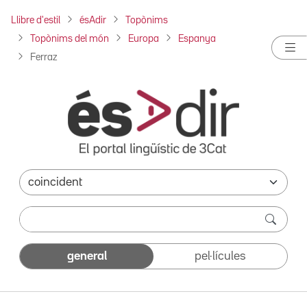
Llibre d'estil
ésAdir
Topònims
Topònims del món
Europa
Espanya
Ferraz
general
pel·lícules