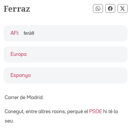
Ferraz
Compartir pe
Compart
Co
feráθ
AFI
:
Europa
Espanya
Carrer de Madrid.
Conegut, entre altres raons, perquè el
PSOE
hi té la
seu.