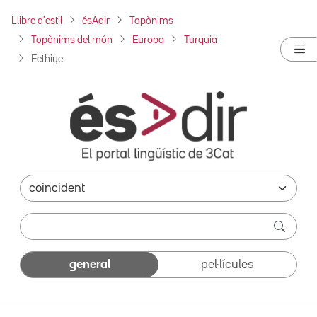
Llibre d'estil
ésAdir
Topònims
Topònims del món
Europa
Turquia
Fethiye
general
pel·lícules