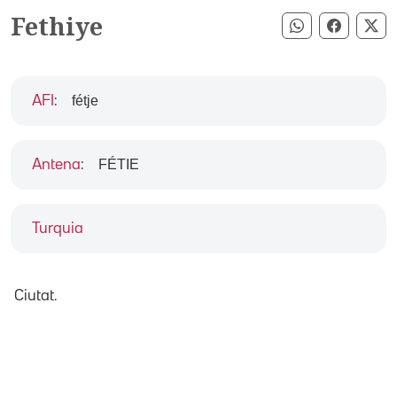
Fethiye
Compartir pe
Compart
Co
fétje
AFI
:
FÉTIE
Antena
:
Turquia
Ciutat.