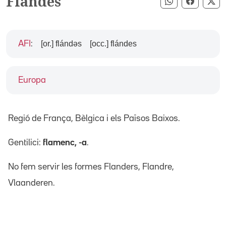
Flandes
Compartir pe
Compart
Co
[or.] flándəs
[occ.] flándes
AFI
:
Europa
Regió de França, Bèlgica i els Països Baixos.
Gentilici:
flamenc, -a
.
No fem servir les formes Flanders, Flandre,
Vlaanderen.