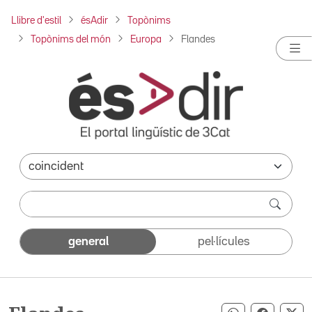
Llibre d'estil
ésAdir
Topònims
Topònims del món
Europa
Flandes
general
pel·lícules